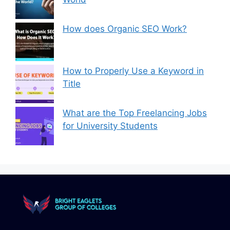
How does Organic SEO Work?
How to Properly Use a Keyword in
Title
What are the Top Freelancing Jobs
for University Students