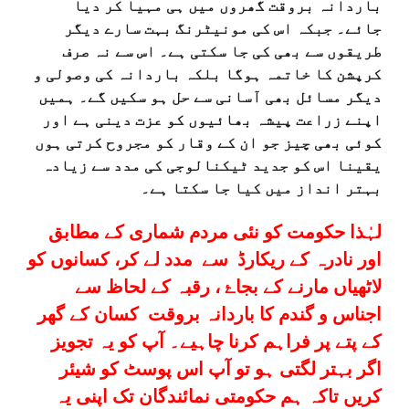
باردانہ بروقت گھروں میں ہی مہیا کر دیا
جائے۔ جبکہ اس کی مونیٹرنگ بہت سارے دیگر
طریقوں سے بھی کی جا سکتی ہے۔ اس سے نہ صرف
کرپشن کا خاتمہ ہوگا بلکہ باردانہ کی وصولی و
دیگر مسائل بھی آسانی سے حل ہو سکیں گے۔ ہمیں
اپنے زراعت پیشہ بھائیوں کو عزت دینی ہے اور
کوئی بھی چیز جو ان کے وقار کو مجروح کرتی ہوں
یقینا اس کو جدید ٹیکنالوجی کی مدد سے زیادہ
بہتر انداز میں کیا جا سکتا ہے۔
لہٰذا حکومت کو نئی مردم شماری کے مطابق
اور نادرہ کے ريکارڈ سے مدد لے کر، کسانوں کو
لاٹھياں مارنے کے بجاۓ ، رقبہ کے لحاظ سے
اجناس و گندم کا باردانہ بروقت کسان کے گھر
کے پتے پر فراہم کرنا چاہیے۔ آپ کو یہ تجویز
اگر بہتر لگتی ہو تو آپ اس پوسٹ کو شیئر
کریں تاکہ ہم حکومتی نمائندگان تک اپنی یہ