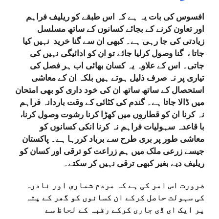
افسوس کی بات یہ ہے کہ اس طبقے کو ریلیف فراہم
اور تعاون کرنے کے بجائے کسانوں کے ساتھ مسلسل
زیادتی کی جا رہی ہے۔ کبھی ان سے گنا خرید نہیں کیا
جاتا ، گنا وصول کرلیا جائے تو ان کو ادائیگی نہیں کی
جاتی۔ اس کے علاوہ یہ کسان بھائی اب ہر فصل کی
تیاری پر نہ صرف ذلیل ہوتے ہیں بلکہ ان کے معاشی
استحصال کے ساتھ ساتھ ان کی خود داری کو بھی امتحان
میں ڈالا جاتا ہے۔ گندم کی کٹائی کے وقت باردانہ فراہم
نہ کرنا ان کو قطاروں میں کھڑا کرنا رشوت وصول کرنا،
با قاعدہ سہولیات فراہم نہ کرنا انکی کسانوں کو
معاشی طور پر بری طرح سے برباد کررہا ہے۔ پاکستان
جیسے زرعی ملک میں ہم زراعت کو ترقی اور کسان کو
ریلیف دیے بغیر کبھی ترقی نہیں کر سکتے۔
ضرورت اس امر کی ہے کہ مردم شماری اور نادرہ
کی سہولت حاصل کرکے ان کسانوں کو گھر کے پتہ
پر ایک ای ڈی جاری کرکے رقبہ کے لحاظ سے