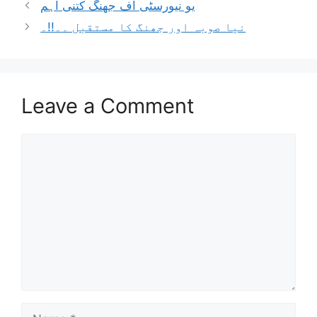
يو نيورسٹی آف جھنگ کتنی اہم
نيا صوبہ اور جھنگ کا مستقبل ۔۔!!۔
Leave a Comment