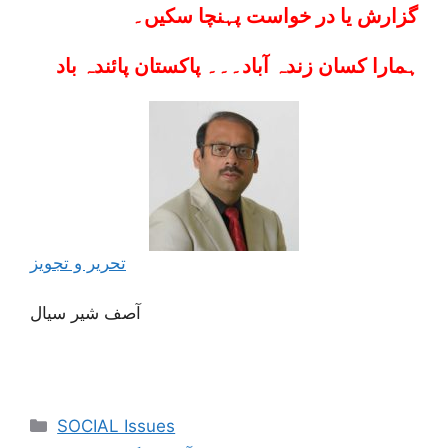
گزارش یا در خواست پہنچا سکیں۔
ہمارا کسان زندہ آباد۔۔۔ پاکستان پائندہ باد
تحرير و تجويز
آصف شير سيال
SOCIAL Issues