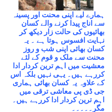
ہمارے لیے اپنی محنت اور پسینہ
سے اناج پیدا کرنے والے کسان
بھائیوں کی حالت زار دیکھ کر
نہایت افسوس ہوتا ہے ۔ یہ
کسان بھائی اپنی شب و روز
محنت سے ملک و قوم کے لئے
معشیت میں اہم ترین کردار ادا
کررہے ہیں۔ یہی نہیں بلکہ اس
کے علاوہ یہ کسان بھائی ہماری
جی ڈی پی معاشی ترقی میں
اہم ترین کردار ادا کررہے ہیں۔
مگر۔۔۔۔۔