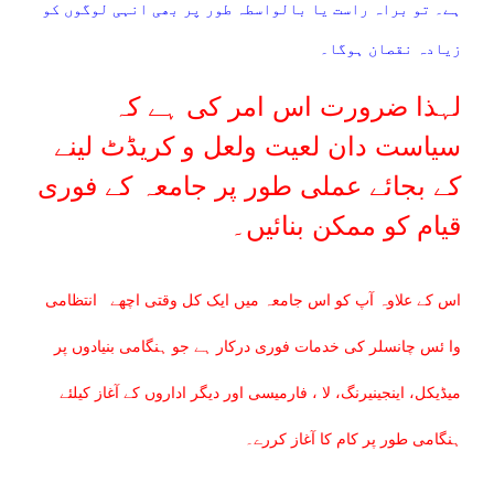
ہے۔ تو براہ راست یا بالواسطہ طور پر بھی انہی لوگوں کو
زیادہ نقصان ہوگا۔
لہذا ضرورت اس امر کی ہے کہ
سیاست دان لعيت ولعل و کریڈٹ لینے
کے بجائے عملی طور پر جامعہ کے فوری
قیام کو ممکن بنائیں۔
اس کے علاوہ آپ کو اس جامعہ میں ایک کل وقتی اچھے انتظامی
وا ئس چانسلر کی خدمات فوری درکار ہے جو ہنگامی بنیادوں پر
میڈیکل، اینجینیرنگ، لا ، فارمیسی اور دیگر اداروں کے آغاز کیلئے
ہنگامی طور پر کام کا آغاز کررے۔