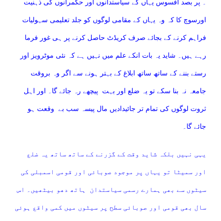
۔ پر بصد افسوس یہاں کے سیاستدانوں اور حکمرانوں کی ذہنیت
اورسوچ کا کہ وہ یہاں کے مقامی لوگوں کو جلد تعلیمی سہولیات
فراہم کرنے کے بجائے صرف کریڈٹ حاصل کرنے پر ہی غور فرما
رہے ہیں۔ شاید یہ بات انکے علم میں نہیں ہے کہ نئی موٹرویز اور
رستے بننے کے ساتھ ساتھ ابلاغ کے بہتر ہونے سے اگر وہ بروقت
جامعہ نہ بنا سکے تو یہ ضلع اور بہت پیچھے رہ جائے گا۔ اور اہل
ثروت لوگوں کی تمام تر جائیدادیں مال پیسہ سب بے وقعت ہو
جائے گا۔
یہی نہیں بلکہ شاید وقت کے گزرنے کے ساتھ ساتھ یہ ضلع
اور سمیٹا تو یہاں پر موجود صوبائی اور قومی اسمبلی کی
سیٹوں سے بھی ہمارے رسمی سیاستدان ہاتھ دھو بیٹھیں۔ اس
سال بھی قومی اور صوبائی سطح پر سیٹوں میں کمی واقع ہوئی