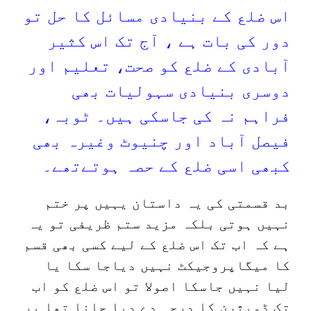
اس ضلع کے بنیادی مسائل کا حل تو
دور کی بات ہے ، آج تک اس کثیر
آبادی کے ضلع کو صحت، تعلیم اور
دوسری بنیادی سہولیات بھی
فراہم نہ کی جاسکی ہیں۔ ٹوبہ،
فیصل آباد اور چنیوٹ وغیرہ بھی
کبھی اسی ضلع کے حصہ ہوتےتھے۔
بد قسمتی کی یہ داستان یہیں پر ختم
نہیں ہوتی بلکہ مزید ستم ظریفی تو یہ
ہے کہ اب تک اس ضلع کے لیے کسی بھی قسم
کا میگاپروجیکٹ نہیں دیاجا سکا یا
لیا نہیں جاسکا اصولا تو اس ضلع کو اب
تک ڈويثرن کا درجہ دے دیا جانا تھا پر