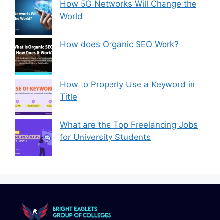
How 5G Networks Will Change the
World
How does Organic SEO Work?
How to Properly Use a Keyword in
Title
What are the Top Freelancing Jobs
for University Students