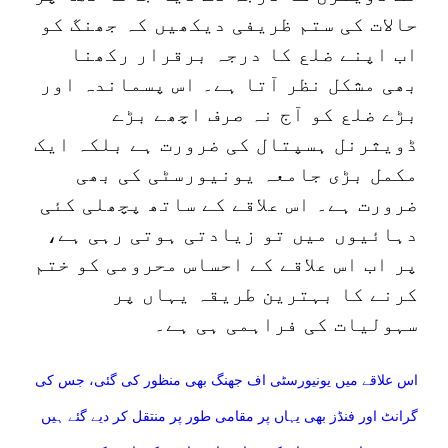
حالات کی ستم ظریفی دیکھیں کہ جھنگ کو
اب اپنے ضلع کا درجہ برقرار رکھنا
بھی مشکل نظر آتا ہے۔ اس پسماندہ اور
بڑے ضلع کو آج نہ صرف اچھے بڑے
ڈویثرنل ہسپتال کی ضرورت ہے بلکہ ایک
مکمل بڑی جامعہ یونیورسٹی کی بھی
ضرورت ہے۔ اس علاقے کے ساتھ پچھلی کئی
دہائیوں میں تو زیادتی ہوتی رہی ہے،
پر اب اس علاقے کے احساس محرومی کو ختم
کرنے کا بہترین طریقہ یہاں پر
سہولیات کی فراہمی ہی ہے۔
اس علاقے میں یونیورسٹی اف جھنگ بھی منظور کی گئی، جس کی
گرانٹ اور فنڈز بھی یہاں پر مقامی طور پر منتقل کر دیے گئے ہیں