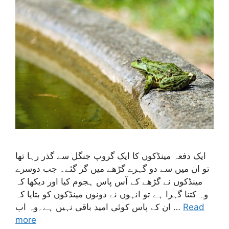
ایک دفعہ مینڈکوں کا ایک گروپ جنگل سے گذر رہا تھا
تو ان میں سے دو گہرے گڑھے میں گر گئے۔ جب دوسرے
مینڈکوں نے گڑھے کے آس پاس ہجوم کیا اور دیکھا کہ
وہ کتنا گہرا ہے تو انہوں نے دونوں مینڈکوں کو بتایا کہ
Read
ان کے پاس کوئی امید باقی نہیں ہے۔وہ اب …
more