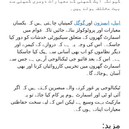
کیونکہ ایک کمپنی کے معیارات دوسری کمپنی سے
بہت مختلف ہوتے ہیں۔
ایپل
،
ایمیزون
اور
گوگل
کمپنیاں چاہتی ہیں کہ یکساں
معیارات اور پروٹوکولز بنائے جائیں تاکہ عوام میں
اسمارٹ گھروں کے متعلق سیکیورٹی خدشات کو دور کیا
جاسکے۔ اس کی وجہ یہ ہے کہ دروازے کے کیمرے اور
دیگر نظاموں کو اب بھی آسانی سے ہیک کیا جاسکتا
ہے۔ اس کے بعد فائیو جی ٹیکنالوجی آرہی ہے جس سے
اسمارٹ گھروں میں تخریبی کارروائیاں کرنا اور بھی
آسان ہوجائے گا۔
ٹیکنالوجی پر غور کرنے والے مبصرین کہتے ہیں کہ اگر
آئی او ٹی اور اسمارٹ ہوم پر کام کیا جائے تو یہ
مارکیٹ بہت وسیع ہے لیکن اس کے لیے سخت حفاظتی
معیارات اپنانے ہوں گے۔
:مزید