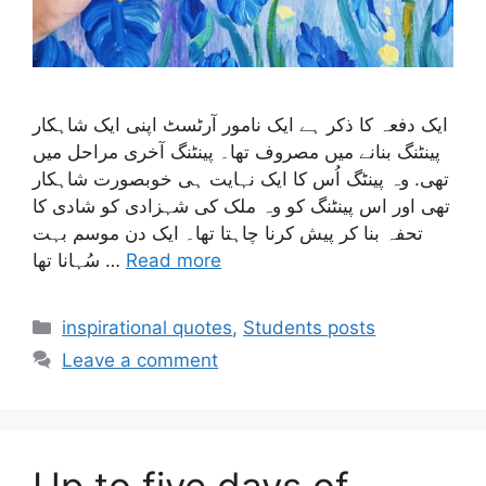
ایک دفعہ کا ذکر ہے ایک نامور آرٹسٹ اپنی ایک شاہکار
پینٹنگ بنانے میں مصروف تھا۔ پینٹنگ آخری مراحل میں
تھی. وہ پینٹگ اُس کا ایک نہایت ہی خوبصورت شاہکار
تھی اور اس پینٹنگ کو وہ ملک کی شہزادی کو شادی کا
تحفہ بنا کر پیش کرنا چاہتا تھا۔ ایک دن موسم بہت
Read more
سُہانا تھا …
inspirational quotes
,
Students posts
Leave a comment
Up to five days of