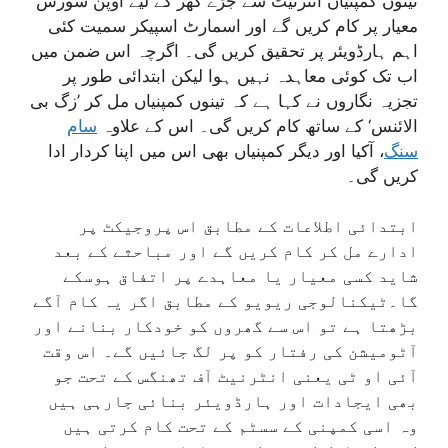
تینوں کمپنیاں انٹرنیٹ سے جڑے گھر کے لیے اوپن سورس
معیار پر کام کریں گے اور اسمارٹ اسپیکر سمیت کئی
اہم ہارڈویئر پر تحقیق کریں گی۔ اگرچہ اس ضمن میں
اب تک کوئی معاہدہ نہیں ہوا لیکن ابتدائی طور پر
تجزیہ نگاروں نے کہا ہے کہ تینوں کمپنیاں مل کر ’زگ بی
الائنس‘ کے ساتھ کام کریں گی۔ اس کے علاوہ
سام
سنگ
، آکیا اور دیگر کمپنیاں بھی اس میں اپنا کردار ادا
کریں گی۔
ابتدائی اطلاعات کے مطابق اس پروجیکٹ پر
ادارے مل کر کام کریں گے اور مباحثے کے بعد
شاید کسی معیار یا معاہدے پر اتفاق ہوسکے
گا۔ٹیکنالوجی ریویو کے مطابق اگر یہ کام آگے
بڑھتا ہے تو اس سے گھروں کو خودکار بنانے اور
آٹومیشن کی رفتار کو پر لگ جائیں گے۔ اس وقت
آئی او ٹی یعنی انٹرنیٹ آف تھنگس کے تحت جو
بھی ایجادات اور ہارڈویئر بنائی جارہی ہیں
وہ اسی کمپنی کے سسٹم کے تحت کام کرتی ہیں