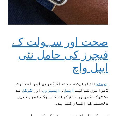
صحت اور سہولت کے
فیچرز کی حامل نئی
ایپل واچ
بوسٹن
:انٹرنیٹ
سے منسلک گھروں اور اسمارٹ
گھرانوں کے لیے
ایپل
،
ایمیزون
اور
گوگل
نے
مشترکہ طور پر کام کرنے کے ایک منصوبے میں
دلچسپی کا اظہار کیا ہے۔