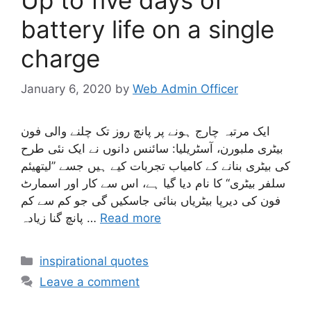
battery life on a single
charge
January 6, 2020
by
Web Admin Officer
ایک مرتبہ چارج ہونے پر پانچ روز تک چلنے والی فون
بیٹری ملبورن، آسٹریلیا: سائنس دانوں نے ایک نئی طرح
کی بیٹری بنانے کے کامیاب تجربات کیے ہیں جسے ’’لیتھیئم
سلفر بیٹری‘‘ کا نام دیا گیا ہے، اس سے کار اور اسمارٹ
فون کی دیرپا بیٹریاں بنائی جاسکیں گی جو کم سے کم
Read more
پانچ گنا زیادہ …
inspirational quotes
Leave a comment