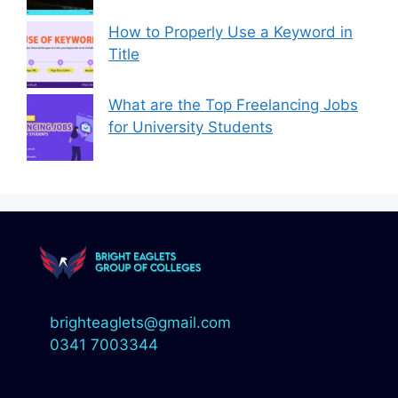
How to Properly Use a Keyword in
Title
What are the Top Freelancing Jobs
for University Students
brighteaglets@gmail.com
0341 7003344