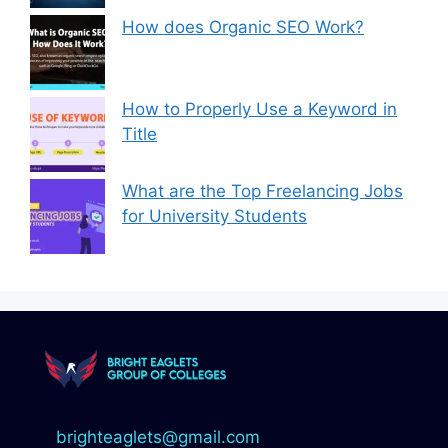
How does Organic SEO Work?
How to Properly Use a Keyword in
Title
What are the Top Freelancing Jobs
for University Students
brighteaglets@gmail.com