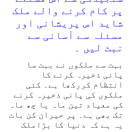
پر کام کرنے والے ملک
شاید اس پریشانی اور
مسئلہ سے آسانی سے
نبٹ لیں ۔
بہت سے ملکوں نے بہت سا
پانی ذخیرہ کرنے کا
انتظام کررکھا ہے۔ کئی
ملکوں کی پانی ذخیرہ کرنے
کی معیاد تین ماہ یا چھ ماہ
تک بھی ہے۔ پر حیران کن بات
یہ ہے کہ دنیا کا بڑاملک