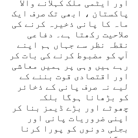
اور ایٹمی ملک کہلانے والا
پاکستان ، ابھی تک صرف ایک
ماہ کا پانی ذخیرہ کرنے کی
صلاحیت رکھتا ہے۔ دفاعی
نقطہ نظر سے جہاں ہم اپنے
آپ کو مضبوط کرنے کی بات کر
رہے ہیں وہی پر ہمیں معاشی
اور اقتصادی قوت بننے کے
لیے نہ صرف پانی کے ذخائر
کو بڑھانا ہوگا بلکہ
چھوٹے اور بڑے ڈیمز بنا کر
اپنی ضروریات پانی اور
بجلی دونوں کو پورا کرنا