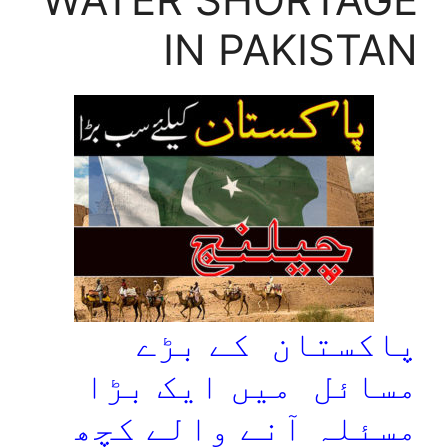
IN PAKISTAN
پاکستان کے بڑے
مسائل ميں ایک بڑا
مسئلہ آنے والے کچھ