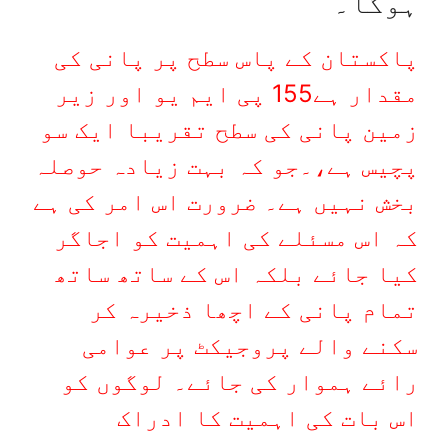
ہوگا۔
پاکستان کے پاس سطح پر پانی کی
مقدار ہے155 پی ایم یو اور زیر
زمین پانی کی سطح تقریبا ایک سو
پچیس ہے،۔جو کہ بہت زیادہ حوصلہ
بخش نہیں ہے۔ ضرورت اس امر کی ہے
کہ اس مسئلے کی اہمیت کو اجاگر
کیا جائے بلکہ اس کے ساتھ ساتھ
تمام پانی کے اچھا ذخیرہ کر
سکنے والے پروجیکٹ پر عوامی
رائے ہموار کی جائے۔ لوگوں کو
اس بات کی اہمیت کا ادراک