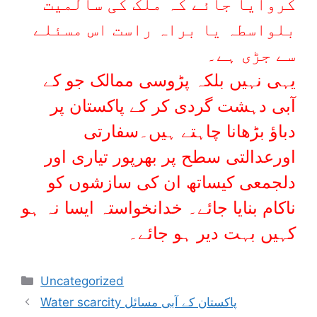
کروایا جائے کہ ملک کی سالمیت
بلواسطہ یا براہ راست اس مسئلے
سے جڑی ہے۔
یہی نہیں بلکہ پڑوسی ممالک جو کے
آبی دہشت گردی کر کے پاکستان پر
دباؤ بڑھانا چاہتے ہیں۔سفارتی
اورعدالتی سطح پر بھرپور تیاری اور
دلجمعی کیساتھ ان کی سازشوں کو
ناکام بنایا جائے۔ خدانخواستہ ایسا نہ ہو
کہیں بہت دیر ہو جائے۔
Uncategorized
Water scarcity پاکستان کے آبی مسائل