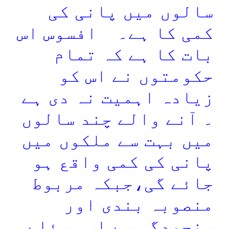
سالوں میں پانی کی
کمی کا ہے۔ افسوس اس
بات کا ہے کہ تمام
حکومتوں نے اس کو
زیادہ اہمیت نہ دی ہے
۔ آنے والے چند سالوں
میں بہت سے ملکوں میں
پانی کی کمی واقع ہو
جائے گی،جبکہ مربوط
منصوبہ بندی اور
سنجیدگی سے اس مسئلے