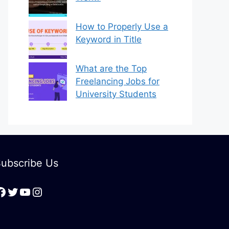
How to Properly Use a
Keyword in Title
What are the Top
Freelancing Jobs for
University Students
ubscribe Us