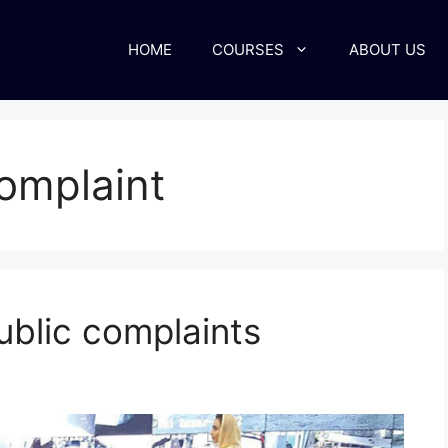
HOME
COURSES
ABOUT US
omplaint
ublic complaints