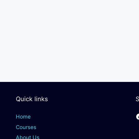
Quick links
S
Home
Courses
About Us