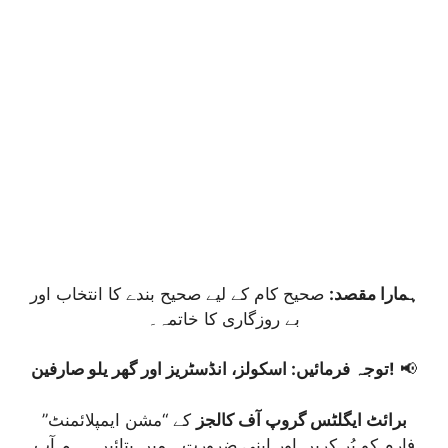
ہمارا مقصد:
صحیح کام کے لیے صحیح بندے کا انتخاب اور
بے روزگاری کا خاتمہ۔
📢
توجہ فرمائیں: اسکولز، انڈسٹریز اور گھر یلو صارفین!
برائٹ ایگلٹس گروپ آف کالجز
کے “مشن ایمپلائمنٹ”
فارم کو پُر کریں اور اپنی ضرورت ہمیں بتائیں۔ ہم آپ