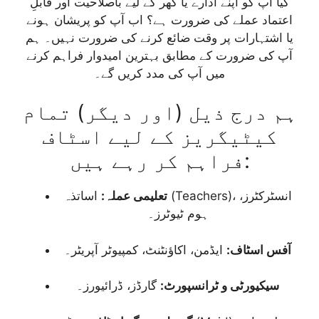
کیا آپ کو اپنے ادارے یا گھر کے لیے باصلاحیت اور قابلِ
اعتماد عملے کی ضرورت ہے؟ اب آپ کو پریشان ہونے
یا اشتہارات پر وقت ضائع کرنے کی ضرورت نہیں۔ ہم
آپ کی ضرورت کے مطابق بہترین امیدوار فراہم کرنے
میں آپ کی مدد کریں گے۔
ہم درج ذیل (اور دیگر) تمام
کیٹیگریز کے لیے اسٹاف
فراہم کر رہے ہیں:
تعلیمی عملہ:
اساتذہ (Teachers)، انسٹرکٹرز،
ہوم ٹیوٹرز۔
آفس اسٹاف:
ایڈمن، اکاؤنٹنٹ، کمپیوٹر آپریٹر۔
سیکیورٹی و ٹرانسپورٹ:
گارڈز، ڈرائیورز۔