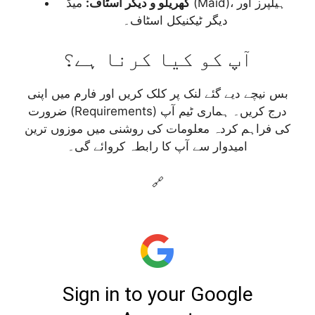
گھریلو و دیگر اسٹاف:
میڈ (Maid)، ہیلپرز اور
دیگر ٹیکنیکل اسٹاف۔
آپ کو کیا کرنا ہے؟
بس نیچے دیے گئے لنک پر کلک کریں اور فارم میں اپنی
ضرورت (Requirements) درج کریں۔ ہماری ٹیم آپ
کی فراہم کردہ معلومات کی روشنی میں موزوں ترین
امیدوار سے آپ کا رابطہ کروائے گی۔
🔗