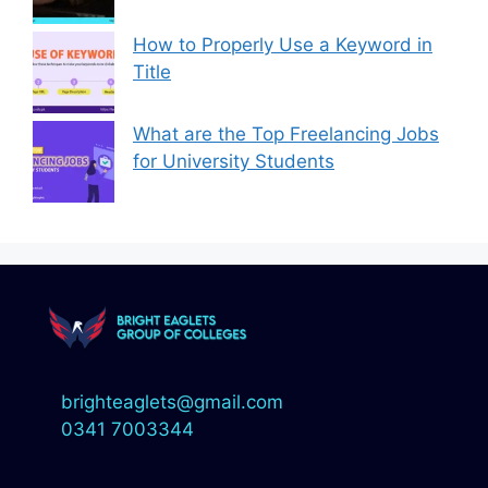
How to Properly Use a Keyword in
Title
What are the Top Freelancing Jobs
for University Students
brighteaglets@gmail.com
0341 7003344