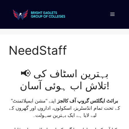
NeedStaff
📢 بہترین اسٹاف کی
تلاش اب ہوئی آسان!
برائٹ ایگلٹس گروپ آف کالجز
اپنے “مشن ایمپلائمنٹ”
کے تحت تمام انڈسٹریز، اسکولوں، اداروں اور گھروں کے
لیے لایا ہے ایک بہترین سہولت۔