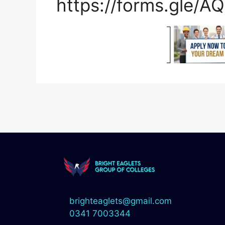
https://forms.gle/
brighteaglets@gmail.com
0341 7003344