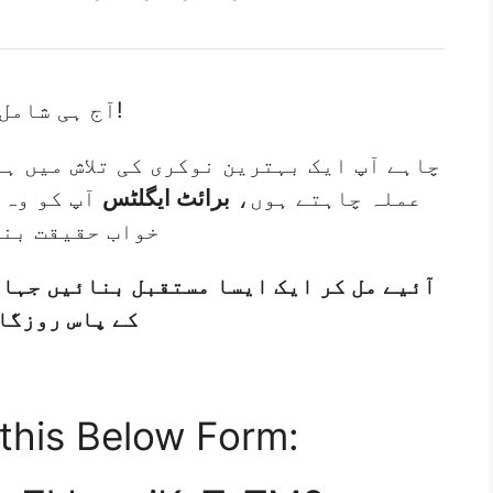
آج ہی شامل ہوں!
چاہے آپ ایک بہترین نوکری کی تلاش میں ہو
عملہ چاہتے ہوں،
برائٹ ایگلٹس
آپ کو وہ 
خواب حقیقت بنت
آئیے مل کر ایک ایسا مستقبل بنائیں جہاں
کے پاس روزگا
 this Below Form: