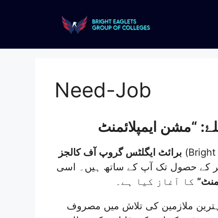
Need-Job
تعلیم دینے
برائٹ ایگلٹس گروپ آف کالجز
ریئر کے حصول تک آپ کے ساتھ ہیں۔ اسی
منٹ”
کا آغاز کیا ہے۔
بہترین ملازمین کی تلاش میں مصروف