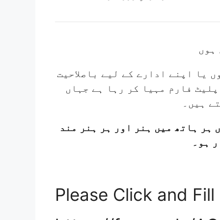
ں یا اپنے ادارے کے لیے باصلاحیت
پلیٹ فارم مہیا کر رہا ہے جہاں
ے ہیں۔
 ہر ہاتھ میں ہنر اور ہر ہنر مند
ر ہو۔
Please Click and Fill