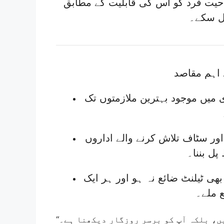
لاحیت فرد کو اس کی قابلیت کے مطابق
مل سکے۔
ی میں موجود بہترین ملازمتوں تک
ور سٹاف تلاش کرنے والے اداروں
 ٹیلنٹ ضائع نہ ہو اور ہر ایک