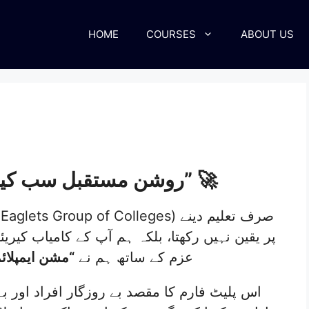
HOME
COURSES
ABOUT US
روشن مستقبل سب کیلۓ: “مشن ایمپلائمنٹ” 🚀
(Bright Eaglets Group of Colleges) صرف 
پر یقین نہیں رکھتا، بلکہ ہم آپ کے کامیاب کی
عزم کے ساتھ ہم نے
“مشن ایمپلائ
اس پلیٹ فارم کا مقصد بے روزگار افراد اور 