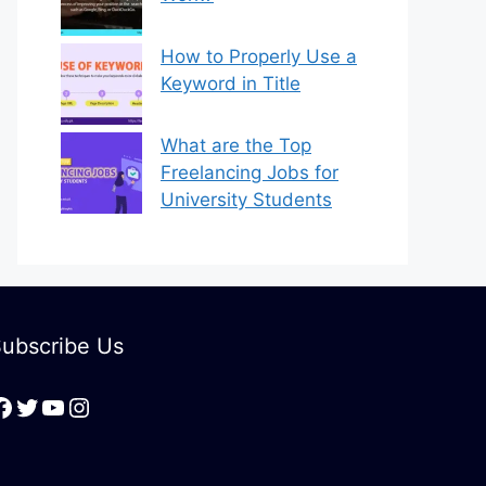
How to Properly Use a
Keyword in Title
What are the Top
Freelancing Jobs for
University Students
ubscribe Us