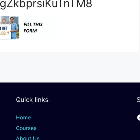
AQgZkbprsiKuTnTM8
Quick links
S
Home
Courses
About Us