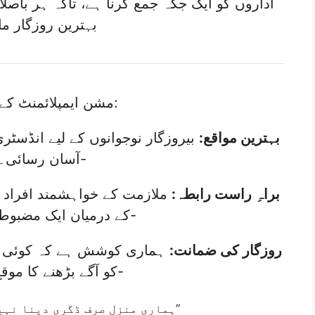
اداروں کو ایک جگہ جمع کرنا ہے، تاکہ ہر باص
بہترین روزگار 
مشن ایمپلائمنٹ کے اہم مقاصد:
بہترین مواقع:
بیروزگار نوجوانوں کے لیے انڈسٹر
آسان رسائی۔-
براہِ راست رابطہ:
ملازمت کے خواہشمند افراد ا
کے درمیان ایک مضبوط پل بننا۔-
روزگار کی ضمانت:
ہماری کوشش ہے کہ کوئی بھی
کو آگے بڑھنے کا موقع ملے۔-
“ہماری منزل صرف ڈگری دینا نہیں، بلکہ آپ کو برسرِ روزگار دیکھنا ہے۔”